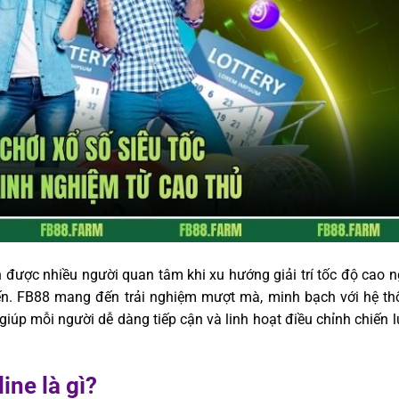
 được nhiều người quan tâm khi xu hướng giải trí tốc độ cao 
yến. FB88 mang đến trải nghiệm mượt mà, minh bạch với hệ t
iúp mỗi người dễ dàng tiếp cận và linh hoạt điều chỉnh chiến 
ine là gì?