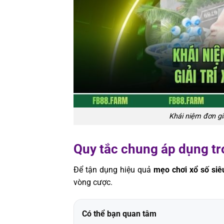
Khái niệm đơn giả
Quy tắc chung áp dụng tr
Để tận dụng hiệu quả
mẹo chơi xổ số siê
vòng cược.
Có thể bạn quan tâm