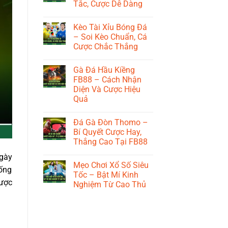
Tắc, Cược Dễ Dàng
Kèo Tài Xỉu Bóng Đá
– Soi Kèo Chuẩn, Cá
Cược Chắc Thắng
Gà Đá Hầu Kiềng
FB88 – Cách Nhận
Diện Và Cược Hiệu
Quả
Đá Gà Đòn Thomo –
Bí Quyết Cược Hay,
Thắng Cao Tại FB88
ngày
Mẹo Chơi Xổ Số Siêu
hống
Tốc – Bật Mí Kinh
lược
Nghiệm Từ Cao Thủ