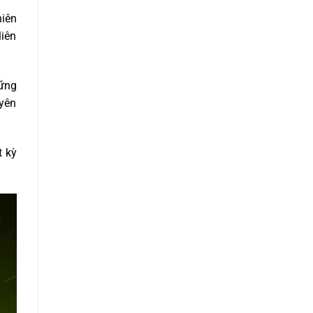
hiên
liên
hững
uyên
t kỳ