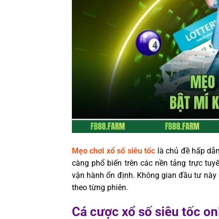
Mẹo chơi xổ số siêu tốc
là chủ đề hấp dẫn
càng phổ biến trên các nền tảng trực tu
vận hành ổn định. Không gian đầu tư này g
theo từng phiên.
Cá cược xổ số siêu tốc onl