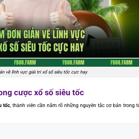
n về lĩnh vực giải trí xổ số siêu tốc cực hay
ong cược xổ số siêu tốc
u tốc
, thành viên cần nắm rõ những nguyên tắc cơ bản trong 