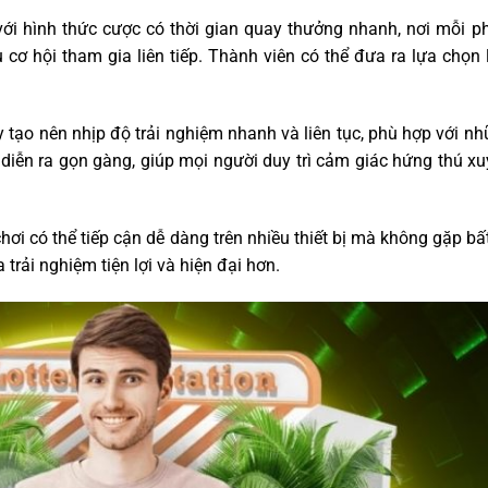
ới hình thức cược có thời gian quay thưởng nhanh, nơi mỗi p
 cơ hội tham gia liên tiếp. Thành viên có thể đưa ra lựa chọn 
y tạo nên nhịp độ trải nghiệm nhanh và liên tục, phù hợp với n
 diễn ra gọn gàng, giúp mọi người duy trì cảm giác hứng thú x
chơi có thể tiếp cận dễ dàng trên nhiều thiết bị mà không gặp bấ
trải nghiệm tiện lợi và hiện đại hơn.