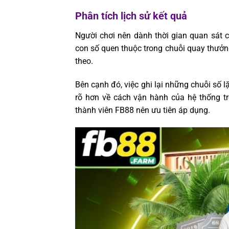
Phân tích lịch sử kết quả
Người chơi nên dành thời gian quan sát 
con số quen thuộc trong chuỗi quay thưởng
theo.
Bên cạnh đó, việc ghi lại những chuỗi số l
rõ hơn về cách vận hành của hệ thống t
thành viên FB88 nên ưu tiên áp dụng.