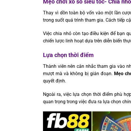
Mẹo chơi xổ số siêu tốc- Chia nhỏ
Thay vì dồn toàn bộ vốn vào một lần cượ
trong suốt quá trình tham gia. Cách tiếp 
Việc chia nhỏ còn tạo điều kiện để bạn q
chiến lược linh hoạt dựa trên diễn biến th
Lựa chọn thời điểm
Thành viên nên cân nhắc tham gia vào nh
mượt mà và không bị gián đoạn.
Mẹo chơ
quyết định.
Ngoài ra, việc lựa chọn thời điểm phù hợ
quan trọng trong việc đưa ra lựa chọn chí