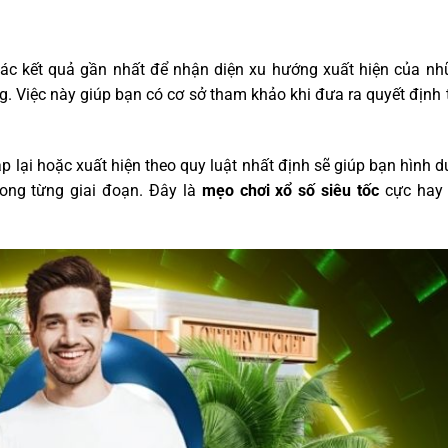
các kết quả gần nhất để nhận diện xu hướng xuất hiện của n
. Việc này giúp bạn có cơ sở tham khảo khi đưa ra quyết định 
ặp lại hoặc xuất hiện theo quy luật nhất định sẽ giúp bạn hình 
rong từng giai đoạn. Đây là
mẹo chơi xổ số siêu tốc
cực hay