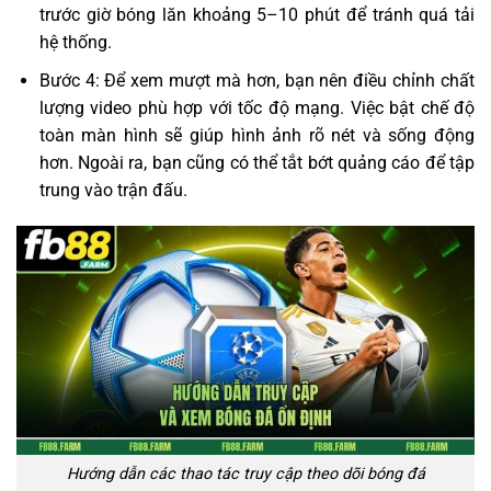
trước giờ bóng lăn khoảng 5–10 phút để tránh quá tải
hệ thống.
Bước 4: Để xem mượt mà hơn, bạn nên điều chỉnh chất
lượng video phù hợp với tốc độ mạng. Việc bật chế độ
toàn màn hình sẽ giúp hình ảnh rõ nét và sống động
hơn. Ngoài ra, bạn cũng có thể tắt bớt quảng cáo để tập
trung vào trận đấu.
Hướng dẫn các thao tác truy cập theo dõi bóng đá