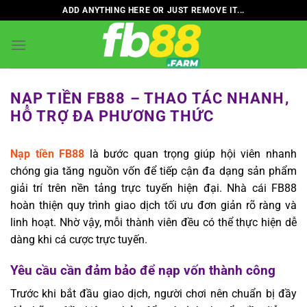
Chuyển
ADD ANYTHING HERE OR JUST REMOVE IT...
đến
nội
dung
NẠP TIỀN FB88 – THAO TÁC NHANH,
HỖ TRỢ ĐA PHƯƠNG THỨC
Nạp tiền FB88
là bước quan trọng giúp hội viên nhanh
chóng gia tăng nguồn vốn để tiếp cận đa dạng sản phẩm
giải trí trên nền tảng trực tuyến hiện đại. Nhà cái FB88
hoàn thiện quy trình giao dịch tối ưu đơn giản rõ ràng và
linh hoạt. Nhờ vậy, mỗi thành viên đều có thể thực hiện dễ
dàng khi cá cược trực tuyến.
Yêu cầu cần đảm bảo để nạp vốn thành công
Trước khi bắt đầu giao dịch, người chơi nên chuẩn bị đầy