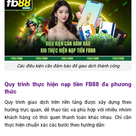
Các điều kiện cần đảm bảo để giao dịch thành công
Quy trình thực hiện nạp tiền FB88 đa phương
thức
Quy trình giao dịch trên nền tảng được xây dựng theo
hướng trực quan, dễ thao tác và phù hợp với nhiều nhóm
khách hàng có thói quen thanh toán khác nhau. Chỉ cần
thực hiện chuẩn xác các bước theo hướng dẫn: