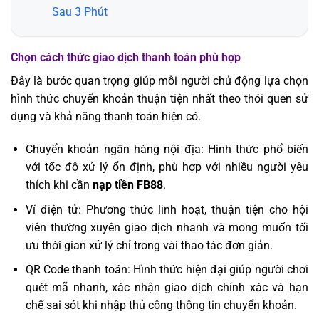
Sau 3 Phút
Chọn cách thức giao dịch thanh toán phù hợp
Đây là bước quan trọng giúp mỗi người chủ động lựa chọn
hình thức chuyển khoản thuận tiện nhất theo thói quen sử
dụng và khả năng thanh toán hiện có.
Chuyển khoản ngân hàng nội địa: Hình thức phổ biến
với tốc độ xử lý ổn định, phù hợp với nhiều người yêu
thích khi cần
nạp tiền FB88
.
Ví điện tử: Phương thức linh hoạt, thuận tiện cho hội
viên thường xuyên giao dịch nhanh và mong muốn tối
ưu thời gian xử lý chỉ trong vài thao tác đơn giản.
QR Code thanh toán: Hình thức hiện đại giúp người chơi
quét mã nhanh, xác nhận giao dịch chính xác và hạn
chế sai sót khi nhập thủ công thông tin chuyển khoản.