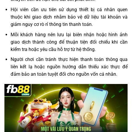
Hội viên cần ưu tiên sử dụng thiết bị cá nhân quen
thuộc khi giao dịch nhằm bảo vệ dữ liệu tài khoản và
giảm nguy cơ rò rỉ thông tin thanh toán.
Mỗi khách hàng nên lưu lại biên nhận hoặc hình ảnh
giao dịch thành công để thuận tiện đối chiếu khi cần
kiểm tra hoặc yêu cầu hỗ trợ từ hệ thống.
Người chơi cần tránh thực hiện thanh toán thông qua
liên kết lạ hoặc nguồn hướng dẫn thiếu xác thực để
đảm bảo an toàn tuyệt đối cho nguồn vốn cá nhân.