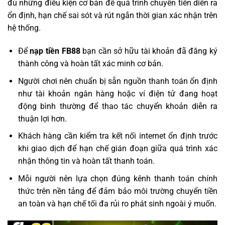
đủ những điều kiện cơ bản để quá trình chuyển tiền diễn ra
ổn định, hạn chế sai sót và rút ngắn thời gian xác nhận trên
hệ thống.
Để
nạp tiền FB88
bạn cần sở hữu tài khoản đã đăng ký
thành công và hoàn tất xác minh cơ bản.
Người chơi nên chuẩn bị sẵn nguồn thanh toán ổn định
như tài khoản ngân hàng hoặc ví điện tử đang hoạt
động bình thường để thao tác chuyển khoản diễn ra
thuận lợi hơn.
Khách hàng cần kiểm tra kết nối internet ổn định trước
khi giao dịch để hạn chế gián đoạn giữa quá trình xác
nhận thông tin và hoàn tất thanh toán.
Mỗi người nên lựa chọn đúng kênh thanh toán chính
thức trên nền tảng để đảm bảo môi trường chuyển tiền
an toàn và hạn chế tối đa rủi ro phát sinh ngoài ý muốn.