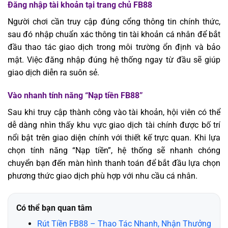
Đăng nhập tài khoản tại trang chủ FB88
Người chơi cần truy cập đúng cổng thông tin chính thức,
sau đó nhập chuẩn xác thông tin tài khoản cá nhân để bắt
đầu thao tác giao dịch trong môi trường ổn định và bảo
mật. Việc đăng nhập đúng hệ thống ngay từ đầu sẽ giúp
giao dịch diễn ra suôn sẻ.
Vào nhanh tính năng “Nạp tiền FB88”
Sau khi truy cập thành công vào tài khoản, hội viên có thể
dễ dàng nhìn thấy khu vực giao dịch tài chính được bố trí
nổi bật trên giao diện chính với thiết kế trực quan. Khi lựa
chọn tính năng “Nạp tiền”, hệ thống sẽ nhanh chóng
chuyển bạn đến màn hình thanh toán để bắt đầu lựa chọn
phương thức giao dịch phù hợp với nhu cầu cá nhân.
Có thể bạn quan tâm
Rút Tiền FB88 – Thao Tác Nhanh, Nhận Thưởng