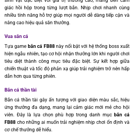
sinh vật đặc biệt với giá trị thưởng cao, mang đến cảm
giác hồi hộp trong từng lượt bắn. Nhịp chơi nhanh cùng
nhiều tính năng hỗ trợ giúp mọi người dễ dàng tiếp cận và
nâng cao hiệu quả săn thưởng.
Vua săn cá
Tựa game
bắn cá FB88
này nổi bật với hệ thống boss xuất
hiện ngẫu nhiên, tạo cơ hội nhận thưởng lớn khi người chơi
tiêu diệt thành công mục tiêu đặc biệt. Sự kết hợp giữa
chiến thuật và tốc độ phản xạ giúp trải nghiệm trở nên hấp
dẫn hơn qua từng phiên.
Bắn cá thần tài
Bắn cá thần tài gây ấn tượng với giao diện màu sắc, hiệu
ứng thưởng đa dạng, mang lại cảm giác mới mẻ cho hội
viên. Đây là lựa chọn phù hợp trong danh mục
bắn cá
FB88
cho những ai muốn trải nghiệm nhịp chơi ổn định và
cơ chế thưởng dễ hiểu.