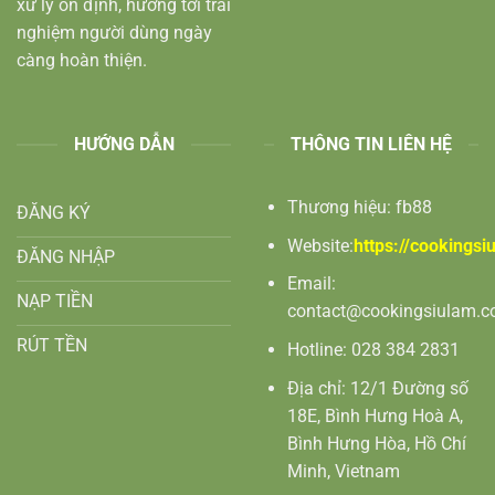
xử lý ổn định, hướng tới trải
nghiệm người dùng ngày
càng hoàn thiện.
HƯỚNG DẪN
THÔNG TIN LIÊN HỆ
Thương hiệu: fb88
ĐĂNG KÝ
Website:
https://cookings
ĐĂNG NHẬP
Email:
NẠP TIỀN
contact@cookingsiulam.c
RÚT TỀN
Hotline: 028 384 2831
Địa chỉ: 12/1 Đường số
18E, Bình Hưng Hoà A,
Bình Hưng Hòa, Hồ Chí
Minh, Vietnam