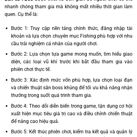
nhanh chóng tham gia mà không mất nhiều thời gian làm
quen. Cụ thể là:
Bước 1: Truy cập nền tảng chính thức, đăng nhập tài
khoản và lựa chọn chuyên mục Fishing phù hợp với nhu
cầu trải nghiệm cá nhân của người chơi.
Bước 2: Lựa chọn tựa game mong muốn, tìm hiểu giao
diện, các loại vũ khí trước khi bắt đầu tham gia vào
phiên chơi thực tế.
Bước 3: Xác định mức vốn phù hợp, lựa chọn loại đạn
và chiến thuật săn boss khủng để tối ưu khả năng nhận
thưởng trong suốt quá trình tham gia.
Bước 4: Theo dõi diễn biến trong game, tận dụng cơ hội
xuất hiện mục tiêu giá trị cao và điều chỉnh chiến thuật
để nâng cao hiệu quả.
Bước 5: Kết thúc phiên chơi, kiểm tra kết quả và quản lý