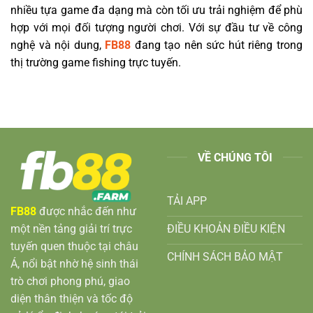
nhiều tựa game đa dạng mà còn tối ưu trải nghiệm để phù
hợp với mọi đối tượng người chơi. Với sự đầu tư về công
nghệ và nội dung,
FB88
đang tạo nên sức hút riêng trong
thị trường game fishing trực tuyến.
VỀ CHÚNG TÔI
TẢI APP
FB88
được nhắc đến như
ĐIỀU KHOẢN ĐIỀU KIỆN
một nền tảng giải trí trực
tuyến quen thuộc tại châu
CHÍNH SÁCH BẢO MẬT
Á, nổi bật nhờ hệ sinh thái
trò chơi phong phú, giao
diện thân thiện và tốc độ