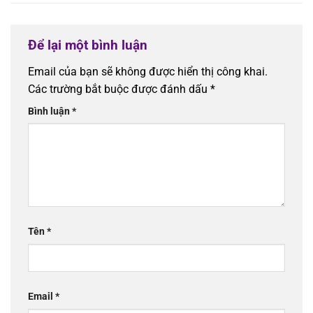
Để lại một bình luận
Email của bạn sẽ không được hiển thị công khai.
Các trường bắt buộc được đánh dấu
*
Bình luận
*
Tên
*
Email
*