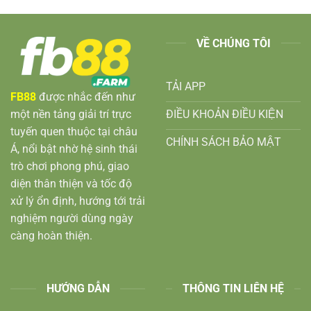
VỀ CHÚNG TÔI
TẢI APP
FB88
được nhắc đến như
ĐIỀU KHOẢN ĐIỀU KIỆN
một nền tảng giải trí trực
tuyến quen thuộc tại châu
CHÍNH SÁCH BẢO MẬT
Á, nổi bật nhờ hệ sinh thái
trò chơi phong phú, giao
diện thân thiện và tốc độ
xử lý ổn định, hướng tới trải
nghiệm người dùng ngày
càng hoàn thiện.
HƯỚNG DẪN
THÔNG TIN LIÊN HỆ