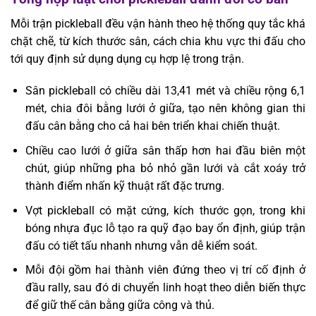
Mỗi trận pickleball đều vận hành theo hệ thống quy tắc khá
chặt chẽ, từ kích thước sân, cách chia khu vực thi đấu cho
tới quy định sử dụng dụng cụ hợp lệ trong trận.
Sân pickleball có chiều dài 13,41 mét và chiều rộng 6,1
mét, chia đôi bằng lưới ở giữa, tạo nên không gian thi
đấu cân bằng cho cả hai bên triển khai chiến thuật.
Chiều cao lưới ở giữa sân thấp hơn hai đầu biên một
chút, giúp những pha bỏ nhỏ gần lưới và cắt xoáy trở
thành điểm nhấn kỹ thuật rất đặc trưng.
Vợt pickleball có mặt cứng, kích thước gọn, trong khi
bóng nhựa đục lỗ tạo ra quỹ đạo bay ổn định, giúp trận
đấu có tiết tấu nhanh nhưng vẫn dễ kiểm soát.
Mỗi đội gồm hai thành viên đứng theo vị trí cố định ở
đầu rally, sau đó di chuyển linh hoạt theo diễn biến thực
để giữ thế cân bằng giữa công và thủ.