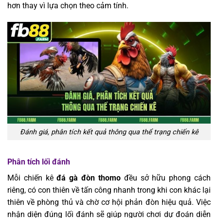
hơn thay vì lựa chọn theo cảm tính.
Đánh giá, phân tích kết quả thông qua thể trạng chiến kê
Phân tích lối đánh
Mỗi chiến kê
đá gà đòn thomo
đều sở hữu phong cách
riêng, có con thiên về tấn công nhanh trong khi con khác lại
thiên về phòng thủ và chờ cơ hội phản đòn hiệu quả. Việc
nhận diện đúng lối đánh sẽ giúp người chơi dự đoán diễn