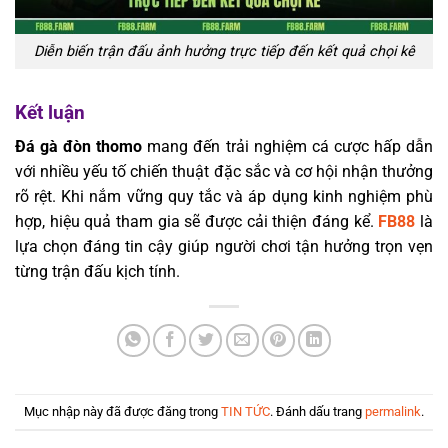
Diễn biến trận đấu ảnh hưởng trực tiếp đến kết quả chọi kê
Kết luận
Đá gà đòn thomo
mang đến trải nghiệm cá cược hấp dẫn
với nhiều yếu tố chiến thuật đặc sắc và cơ hội nhận thưởng
rõ rệt. Khi nắm vững quy tắc và áp dụng kinh nghiệm phù
hợp, hiệu quả tham gia sẽ được cải thiện đáng kể.
FB88
là
lựa chọn đáng tin cậy giúp người chơi tận hưởng trọn vẹn
từng trận đấu kịch tính.
Mục nhập này đã được đăng trong
TIN TỨC
. Đánh dấu trang
permalink
.