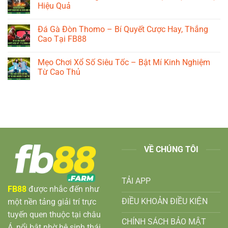
Hiệu Quả
Đá Gà Đòn Thomo – Bí Quyết Cược Hay, Thắng
Cao Tại FB88
Mẹo Chơi Xổ Số Siêu Tốc – Bật Mí Kinh Nghiệm
Từ Cao Thủ
VỀ CHÚNG TÔI
TẢI APP
FB88
được nhắc đến như
ĐIỀU KHOẢN ĐIỀU KIỆN
một nền tảng giải trí trực
tuyến quen thuộc tại châu
CHÍNH SÁCH BẢO MẬT
Á, nổi bật nhờ hệ sinh thái