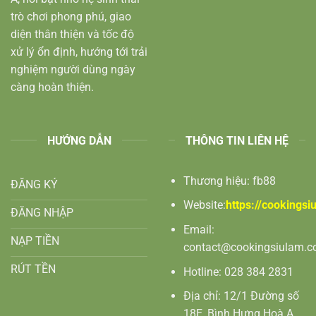
trò chơi phong phú, giao
diện thân thiện và tốc độ
xử lý ổn định, hướng tới trải
nghiệm người dùng ngày
càng hoàn thiện.
HƯỚNG DẪN
THÔNG TIN LIÊN HỆ
Thương hiệu: fb88
ĐĂNG KÝ
Website:
https://cookings
ĐĂNG NHẬP
Email:
NẠP TIỀN
contact@cookingsiulam.c
RÚT TỀN
Hotline: 028 384 2831
Địa chỉ: 12/1 Đường số
18E, Bình Hưng Hoà A,